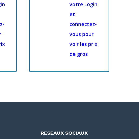
in
votre Login
et
z-
connectez-
r
vous pour
rix
voir les prix
de gros
RESEAUX SOCIAUX