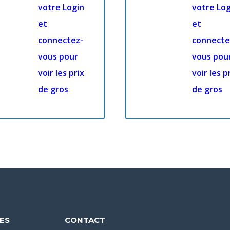
votre Login
votre Log
et
et
connectez-
connecte
vous pour
vous pou
voir les prix
voir les p
de gros
de gros
DES
CONTACT