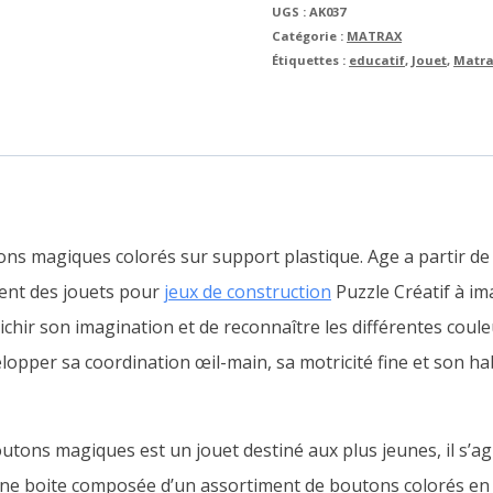
UGS :
AK037
Catégorie :
MATRAX
Étiquettes :
educatif
,
Jouet
,
Matra
ns magiques colorés sur support plastique. Age a partir de 
ent des jouets pour
jeux de construction
Puzzle Créatif à im
richir son imagination et de reconnaître les différentes cou
opper sa coordination œil-main, sa motricité fine et son habi
utons magiques est un jouet destiné aux plus jeunes, il s’a
ne boite composée d’un assortiment de boutons colorés en pla