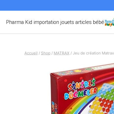
Aller
au
contenu
Pharma Kid importation jouets articles bébé
Accueil
/
Shop
/
MATRAX
/
Jeu de création Matrax