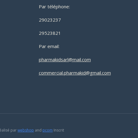
Par téléphone:
29023237
29523821
Par email:
pharmakidsarl@mail.com
commercial.pharmakid@gmail.com
éalisé par
webshop
and
pcom
Inscrit