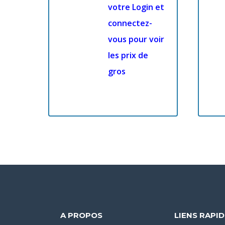
votre Login et
connectez-
vous pour voir
les prix de
gros
A PROPOS
LIENS RAPI