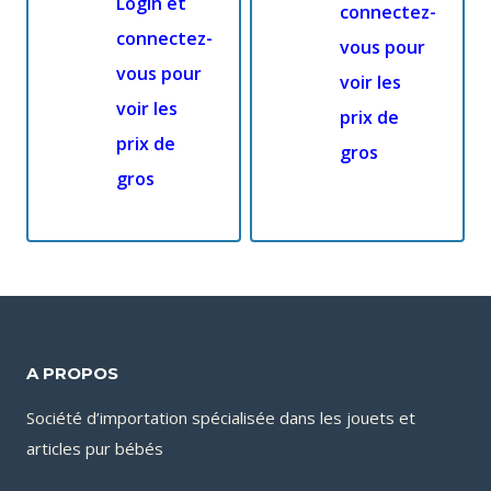
Login et
connectez-
connectez-
vous pour
vous pour
voir les
voir les
prix de
prix de
gros
gros
A PROPOS
Société d’importation spécialisée dans les jouets et
articles pur bébés