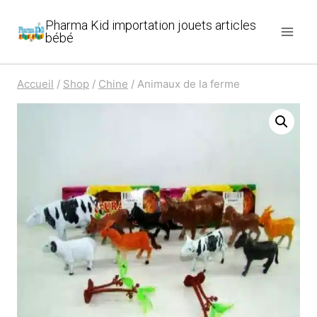
Aller
Pharma Kid importation jouets articles
au
bébé
contenu
Accueil
/
Shop
/
Chine
/
Animaux de la ferme