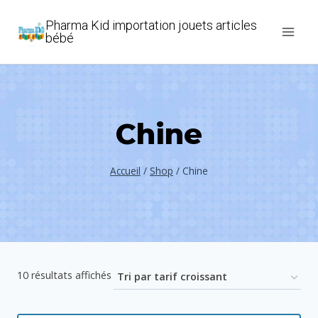
Aller
Pharma Kid importation jouets articles
au
bébé
contenu
Chine
Accueil
/
Shop
/
Chine
Trié
10 résultats affichés
par
prix