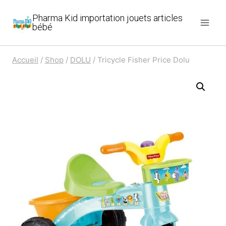
Aller
Pharma Kid importation jouets articles
au
bébé
contenu
Accueil
/
Shop
/
DOLU
/
Tricycle Fisher Price Dolu