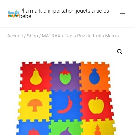
Aller
Pharma Kid importation jouets articles
au
bébé
contenu
Accueil
/
Shop
/
MATRAX
/
Tapis Puzzle fruits Matrax