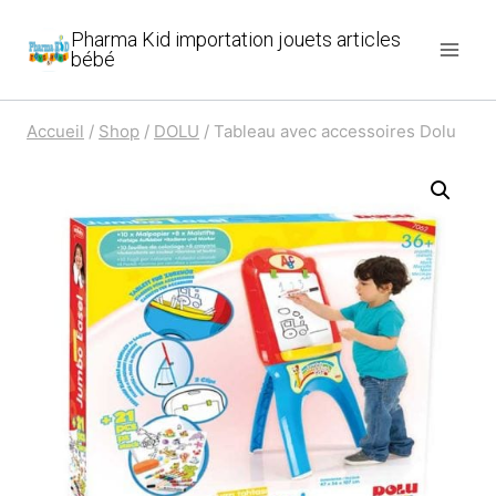
Aller
Pharma Kid importation jouets articles
au
bébé
contenu
Accueil
/
Shop
/
DOLU
/
Tableau avec accessoires Dolu