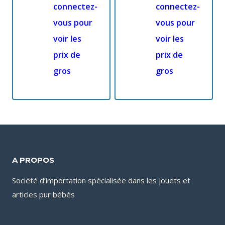
connectez-
connectez-
vous pour
vous pour
voir les
voir les
prix de
prix de
gros
gros
A PROPOS
Société d’importation spécialisée dans les jouets et
articles pur bébés