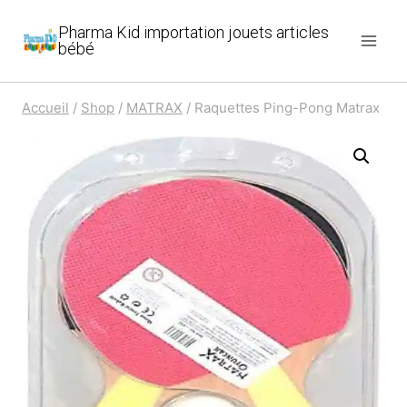
Aller
Pharma Kid importation jouets articles
au
bébé
contenu
Accueil
/
Shop
/
MATRAX
/
Raquettes Ping-Pong Matrax