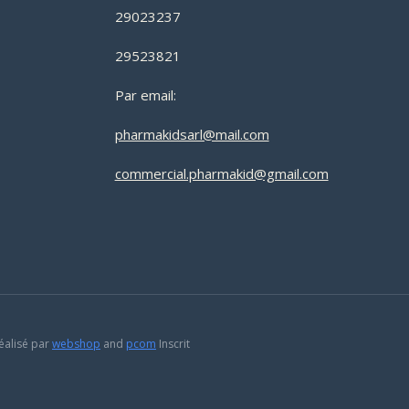
29023237
29523821
Par email:
pharmakidsarl@mail.com
commercial.pharmakid@gmail.com
éalisé par
webshop
and
pcom
Inscrit