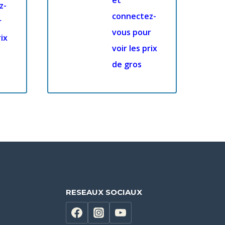
et
z-
connectez-
r
vous pour
rix
voir les prix
de gros
RESEAUX SOCIAUX