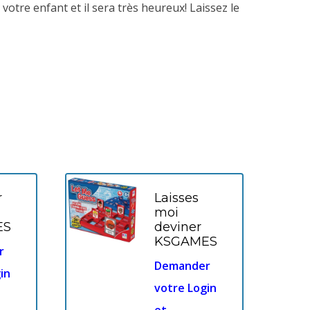
votre enfant et il sera très heureux! Laissez le
r
Laisses
moi
ES
deviner
KSGAMES
r
Demander
in
votre Login