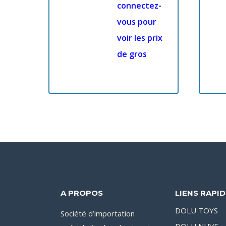
connectez-
vous pour
voir les prix
de gros
A PROPOS
LIENS RAPI
DOLU TOYS
Société d’importation