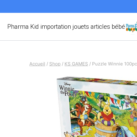
Aller
au
contenu
Pharma Kid importation jouets articles bébé
Accueil
/
Shop
/
KS GAMES
/
Puzzle Winnie 100