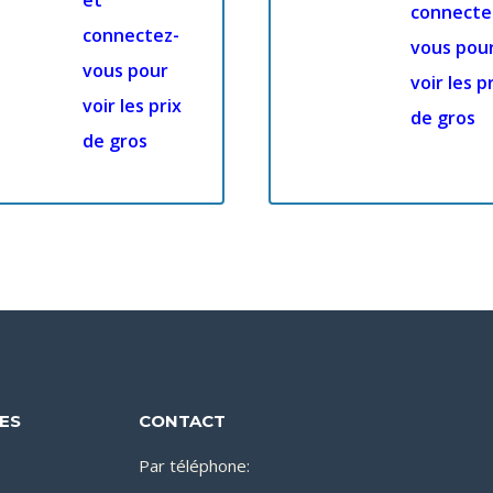
et
connecte
connectez-
vous pou
vous pour
voir les p
voir les prix
de gros
de gros
DES
CONTACT
Par téléphone: