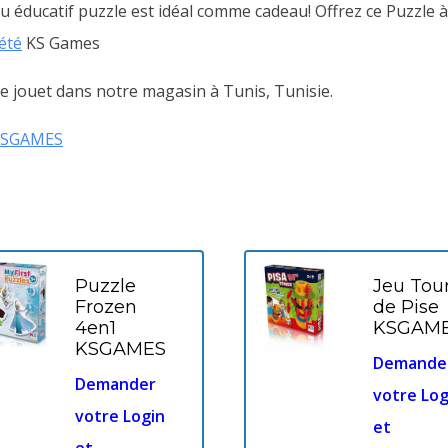
u éducatif puzzle est idéal comme cadeau! Offrez ce Puzzle à 
iété
KS Games
 jouet dans notre magasin à Tunis, Tunisie.
KSGAMES
Puzzle
Jeu Tou
Frozen
de Pise
4en1
KSGAM
KSGAMES
Demande
Demander
votre Log
votre Login
et