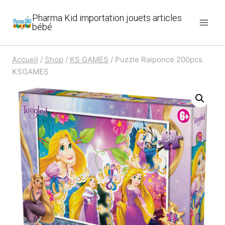
Aller
Pharma Kid importation jouets articles
au
bébé
contenu
Accueil
/
Shop
/
KS GAMES
/
Puzzle Raiponce 200pcs
KSGAMES