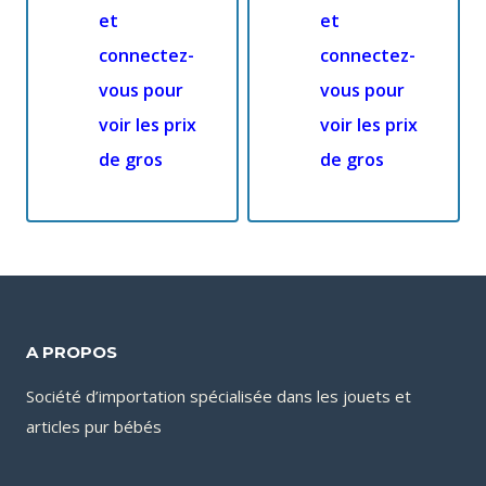
et
et
connectez-
connectez-
vous pour
vous pour
voir les prix
voir les prix
de gros
de gros
A PROPOS
Société d’importation spécialisée dans les jouets et
articles pur bébés