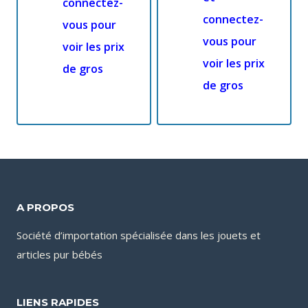
connectez-
connectez-
vous pour
vous pour
voir les prix
voir les prix
de gros
de gros
A PROPOS
Société d’importation spécialisée dans les jouets et
articles pur bébés
LIENS RAPIDES