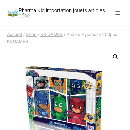
Aller
Pharma Kid importation jouets articles
au
bébé
contenu
Accueil
/
Shop
/
KS GAMES
/
Puzzle Pyjamask 200pcs
KSGAMES