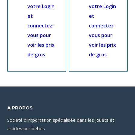
votre Login
votre Login
et
et
connectez-
connectez-
vous pour
vous pour
voir les prix
voir les prix
de gros
de gros
A PROPOS
Société d’importation spécialisée dans les jouets et
articles pur bébés