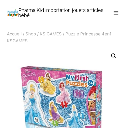
Aller
Pharma Kid importation jouets articles
au
bébé
contenu
Accueil
/
Shop
/
KS GAMES
/
Puzzle Princesse 4en1
KSGAMES