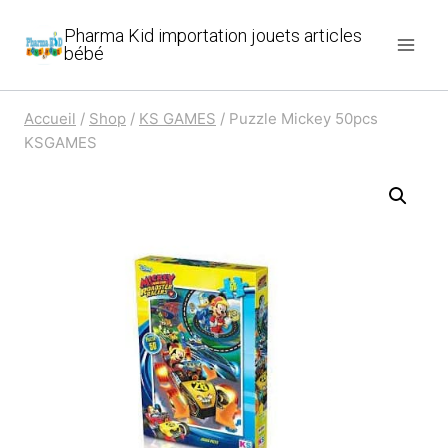
Aller
Pharma Kid importation jouets articles
au
bébé
contenu
Accueil
/
Shop
/
KS GAMES
/
Puzzle Mickey 50pcs
KSGAMES