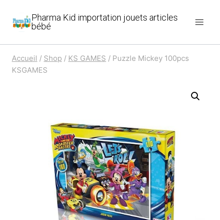
Aller
Pharma Kid importation jouets articles
au
bébé
contenu
Accueil
/
Shop
/
KS GAMES
/
Puzzle Mickey 100pcs
KSGAMES