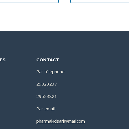
DES
CONTACT
Par téléphone:
29023237
29523821
Par email:
pharmakidsarl@mail.com