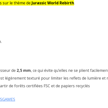
s sur le thème de
Jurassic World Rebirth
.
.
isseur de
2,5 mm
, ce qui évite qu’elles ne se plient facilemen
t légèrement texturé pour limiter les reflets de lumière et r
artir de forêts certifiées FSC et de papiers recyclés
KSGAMES