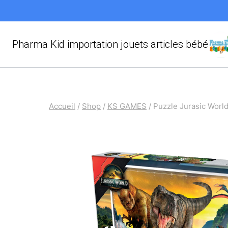
Aller
au
contenu
Pharma Kid importation jouets articles bébé
Accueil
/
Shop
/
KS GAMES
/
Puzzle Jurasic Wor