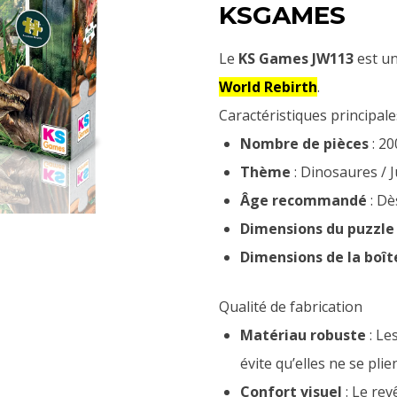
KSGAMES
Le
KS Games JW113
est u
World Rebirth
.
Caractéristiques principale
Nombre de pièces
: 20
Thème
: Dinosaures / J
Âge recommandé
: Dè
Dimensions du puzzle
Dimensions de la boît
Qualité de fabrication
Matériau robuste
: Le
évite qu’elles ne se plie
Confort visuel
: Le rev