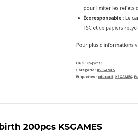
pour limiter les reflets 
Écoresponsable
: Le ca
FSC et de papiers recyc
Pour plus d’informations vis
UGS :
KS-JW113
Catégorie :
KS GAMES
Étiquettes :
educatif
,
KSGAMES
,
P
ebirth 200pcs KSGAMES