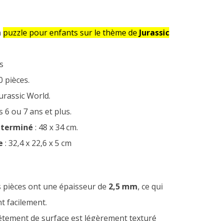
n
puzzle pour enfants sur le thème de
Jurassic
s
0 pièces.
urassic World.
s 6 ou 7 ans et plus.
 terminé
: 48 x 34 cm.
e
: 32,4 x 22,6 x 5 cm
s pièces ont une épaisseur de
2,5 mm
, ce qui
nt facilement.
êtement de surface est légèrement texturé