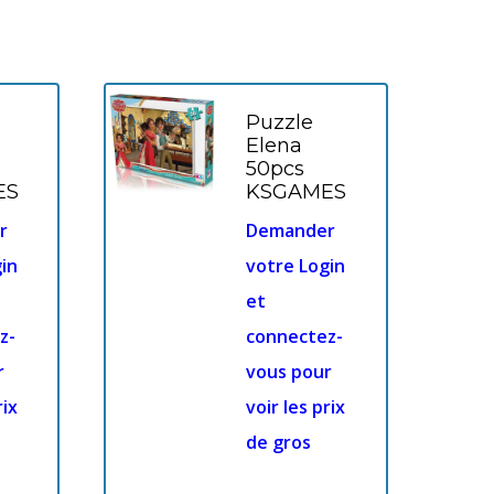
Puzzle
Elena
50pcs
ES
KSGAMES
r
Demander
in
votre Login
et
z-
connectez-
r
vous pour
rix
voir les prix
de gros