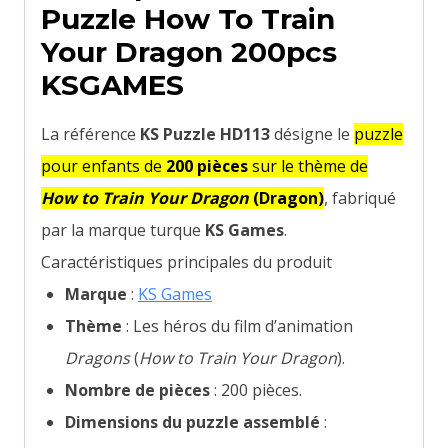
Puzzle How To Train
Your Dragon 200pcs
KSGAMES
La référence
KS Puzzle HD113
désigne le
puzzle
pour enfants de
200 pièces
sur le thème de
How to Train Your Dragon
(Dragon)
, fabriqué
par la marque turque
KS Games
.
Caractéristiques principales du produit
Marque
:
KS Games
Thème
: Les héros du film d’animation
Dragons
(
How to Train Your Dragon
).
Nombre de pièces
: 200 pièces.
Dimensions du puzzle assemblé
: