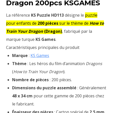
Dragon 200pcs KSGAMES
La référence
KS Puzzle HD113
désigne le
puzzle
pour enfants de
200 pièces
sur le thème de
How to
Train Your Dragon
(Dragon)
, fabriqué par la
marque turque
KS Games
.
Caractéristiques principales du produit
Marque
:
KS Games
Thème
: Les héros du film d’animation
Dragons
(
How to Train Your Dragon
).
Nombre de pièces
: 200 pièces.
Dimensions du puzzle assemblé
: Généralement
48 x 34 cm
pour cette gamme de 200 pièces chez
le fabricant.
Épaisseur des pièces
: Carton spécial de
2,5 mm