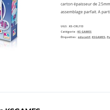
carton épaisseur de 2.5mm
assemblage parfait. A parti
UGS :
KS-CRL113
Catégorie :
KS GAMES
Étiquettes :
educatif
,
KSGAMES
,
P