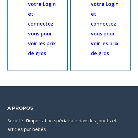
votre Login
votre Login
et
et
connectez-
connectez-
vous pour
vous pour
voir les prix
voir les prix
de gros
de gros
A PROPOS
Société d’importation spécialisée dans les jouets et
articles pur bébés