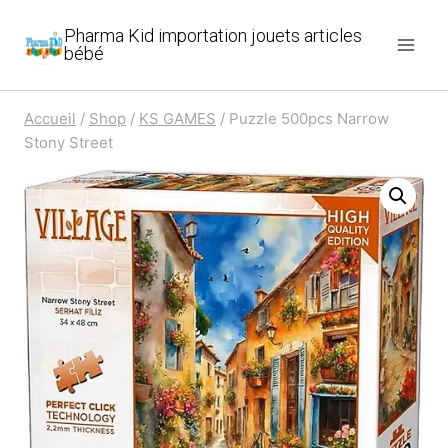
Aller
Pharma Kid importation jouets articles
au
bébé
contenu
Accueil
/
Shop
/
KS GAMES
/
Puzzle 500pcs Narrow
Stony Street