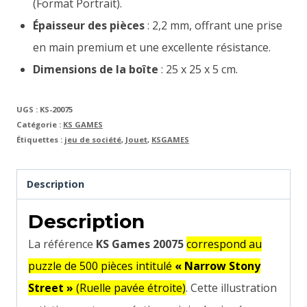
(Format Portrait).
Épaisseur des pièces
: 2,2 mm, offrant une prise
en main premium et une excellente résistance.
Dimensions de la boîte
: 25 x 25 x 5 cm.
UGS :
KS-20075
Catégorie :
KS GAMES
Étiquettes :
jeu de société
,
Jouet
,
KSGAMES
Description
Description
La référence
KS Games 20075
correspond au
puzzle de 500 pièces intitulé
« Narrow Stony
Street »
(Ruelle pavée étroite)
. Cette illustration