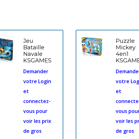
Jeu
Puzzle
Bataille
Mickey
Navale
4en1
KSGAMES
KSGAM
Demander
Demande
votre Login
votre Log
et
et
connectez-
connecte
vous pour
vous pou
voir les prix
voir les p
de gros
de gros