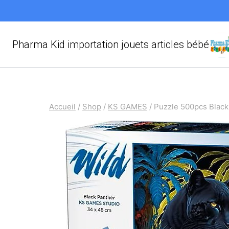
Aller
au
contenu
Pharma Kid importation jouets articles bébé
Accueil
/
Shop
/
KS GAMES
/
Puzzle 500pcs Black