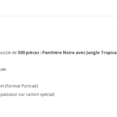
l
puzzle de
500 pièces : Panthère Noire avec Jungle Tropica
cale
cm (Format Portrait)
paisseur sur carton spécial)