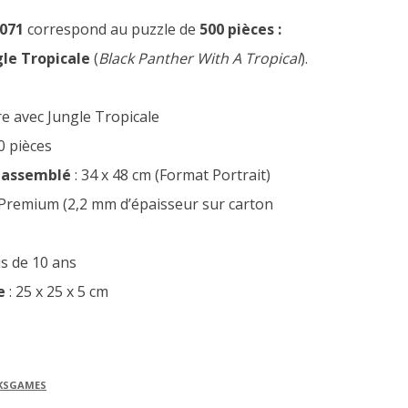
071
correspond au puzzle de
500 pièces :
le Tropicale
(
Black Panther With A Tropical
).
e avec Jungle Tropicale
0 pièces
 assemblé
: 34 x 48 cm (Format Portrait)
 Premium (2,2 mm d’épaisseur sur carton
us de 10 ans
e
: 25 x 25 x 5 cm
KSGAMES