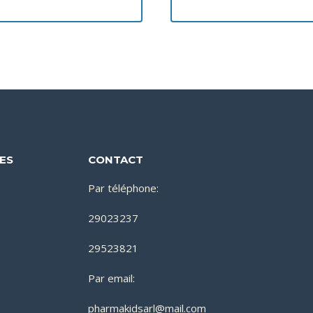
DES
CONTACT
Par téléphone:
29023237
29523821
Par email:
pharmakidsarl@mail.com