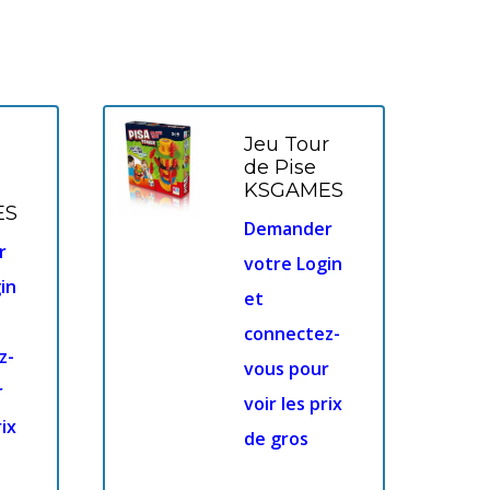
Jeu Tour
de Pise
KSGAMES
ES
Demander
r
votre Login
in
et
connectez-
z-
vous pour
r
voir les prix
rix
de gros