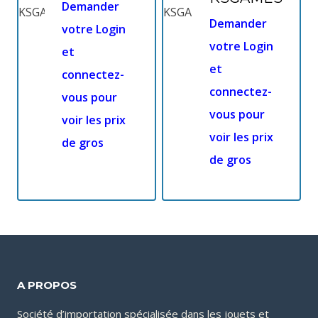
Demander
Demander
votre Login
votre Login
et
et
connectez-
connectez-
vous pour
vous pour
voir les prix
voir les prix
de gros
de gros
A PROPOS
Société d’importation spécialisée dans les jouets et