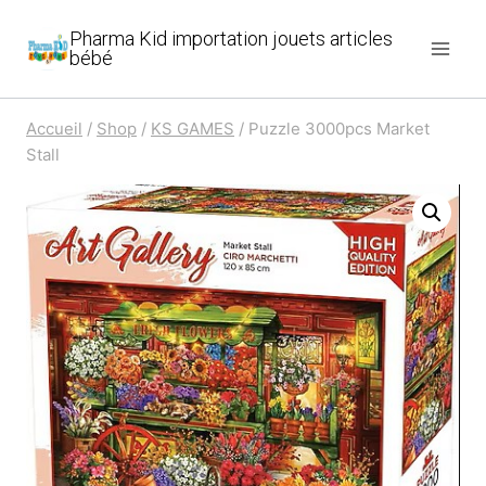
Aller
Pharma Kid importation jouets articles
au
bébé
contenu
Accueil
/
Shop
/
KS GAMES
/
Puzzle 3000pcs Market
Stall