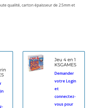
aute qualité, carton épaisseur de 2.5mm et
Jeu 4 en 1
KSGAMES
rin
Demander
ES
votre Login
r
et
in
connectez-
vous pour
z-