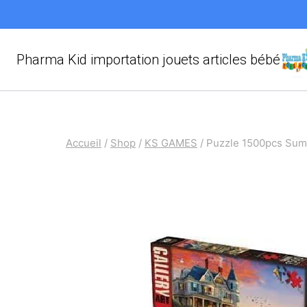
Aller
au
contenu
Pharma Kid importation jouets articles bébé
Accueil
/
Shop
/
KS GAMES
/
Puzzle 1500pcs Su