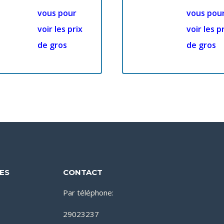
vous pour
vous pou
voir les prix
voir les p
de gros
de gros
DES
CONTACT
Par téléphone:
29023237