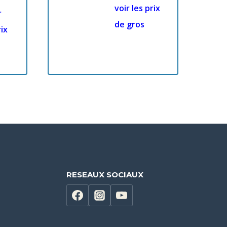
voir les prix
r
de gros
rix
RESEAUX SOCIAUX