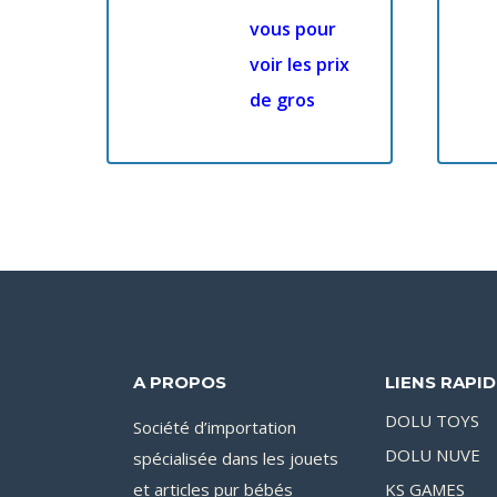
vous pour
voir les prix
de gros
A PROPOS
LIENS RAPI
DOLU TOYS
Société d’importation
DOLU NUVE
spécialisée dans les jouets
et articles pur bébés
KS GAMES