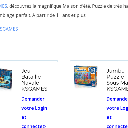
MES
, découvrez la magnifique Maison d’été. Puzzle de très h
lage parfait. A partir de 11 ans et plus.
KSGAMES
Jeu
Jumbo
Bataille
Puzzle
Navale
Sous Ma
KSGAMES
KSGAM
Demander
Demande
votre Login
votre Log
et
et
connectez-
connecte