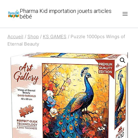
Aller
Pharma Kid importation jouets articles
au
bébé
contenu
Accueil
/
Shop
/
KS GAMES
/
Puzzle 1000pcs Wings of
Eternal Beauty