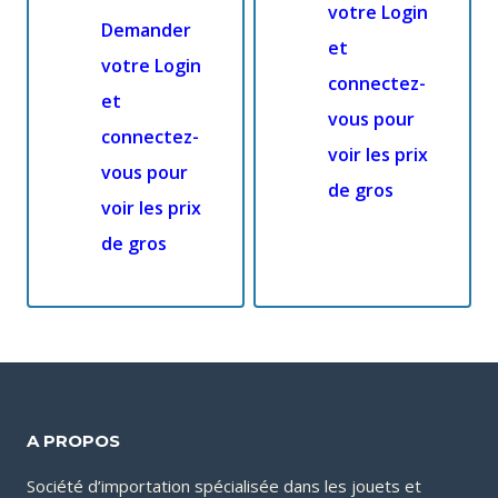
votre Login
Demander
et
votre Login
connectez-
et
vous pour
connectez-
voir les prix
vous pour
de gros
voir les prix
de gros
A PROPOS
Société d’importation spécialisée dans les jouets et