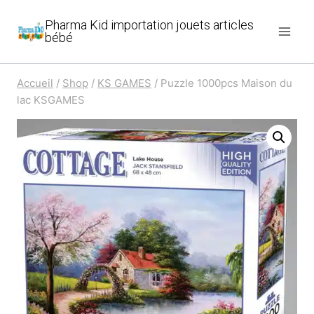
Aller
Pharma Kid importation jouets articles
au
bébé
contenu
Accueil
/
Shop
/
KS GAMES
/
Puzzle 1000pcs Maison du
lac KSGAMES