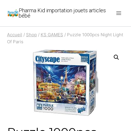
Aller
Pharma Kid importation jouets articles
au
bébé
contenu
Accueil
/
Shop
/
KS GAMES
/
Puzzle 1000pcs Night Light
Of Paris