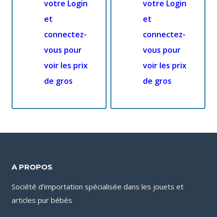
votre Login
votre Login
et
et
connectez-
connectez-
vous pour
vous pour
voir les prix
voir les prix
de gros
de gros
A PROPOS
Société d’importation spécialisée dans les jouets et
articles pur bébés