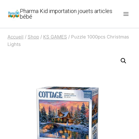
Aller
Pharma Kid importation jouets articles
au
bébé
contenu
Accueil
/
Shop
/
KS GAMES
/
Puzzle 1000pcs Christmas
Lights