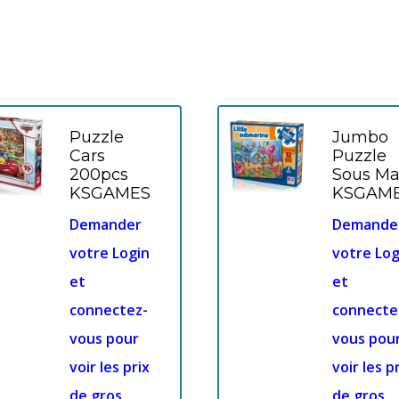
Puzzle
Jumbo
Cars
Puzzle
200pcs
Sous Ma
KSGAMES
KSGAM
Demander
Demande
votre Login
votre Log
et
et
connectez-
connecte
vous pour
vous pou
voir les prix
voir les p
de gros
de gros