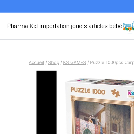
Aller
au
contenu
Pharma Kid importation jouets articles bébé
Accueil
/
Shop
/
KS GAMES
/
Puzzle 1000pcs Car