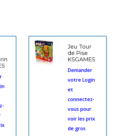
Jeu Tour
de Pise
rin
KSGAMES
ES
Demander
r
votre Login
in
et
connectez-
z-
vous pour
r
voir les prix
rix
de gros