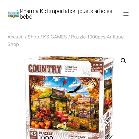
Aller
Pharma Kid importation jouets articles
au
bébé
contenu
Accueil
/
Shop
/
KS GAMES
/
Puzzle 1000pcs Antique
Shop