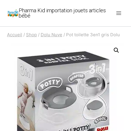
Aller
Pharma Kid importation jouets articles
au
bébé
contenu
Accueil
/
Shop
/
Dolu Nuve
/
Pot toilette 3en1 gris Dolu