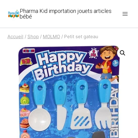
Aller
Pharma Kid importation jouets articles
au
bébé
contenu
Accueil
/
Shop
/
MOLMO
/
Petit set gateau