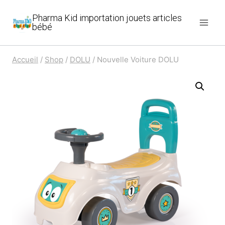
Aller
Pharma Kid importation jouets articles
au
bébé
contenu
Accueil
/
Shop
/
DOLU
/
Nouvelle Voiture DOLU