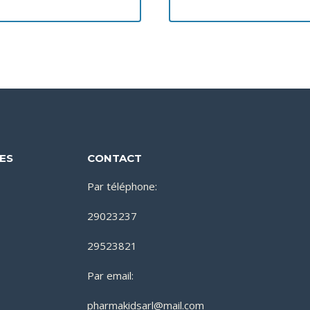
DES
CONTACT
Par téléphone:
29023237
29523821
Par email:
pharmakidsarl@mail.com