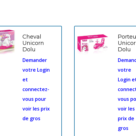
Cheval
Porteu
Unicorn
Unico
Dolu
Dolu
Demander
Deman
votre Login
votre
et
Login e
connectez-
connec
vous pour
vous p
voir les prix
voir les
de gros
prix de
gros