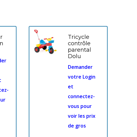
r
Tricycle
rn
contrôle
parental
Dolu
der
Demander
votre Login
t
et
tez-
connectez-
our
vous pour
voir les prix
de gros