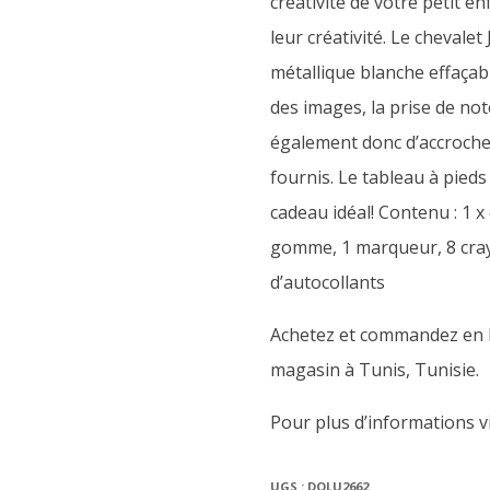
créativité de votre petit en
leur créativité.
Le chevalet 
métallique blanche effaçab
des images, la prise de not
également donc d’accrocher
fournis. Le tableau à pied
cadeau idéal!
Contenu : 1 x
gomme, 1 marqueur, 8 crayon
d’autocollants
Achetez et commandez en l
magasin à Tunis, Tunisie.
Pour plus d’informations vis
UGS :
DOLU2662