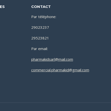
DES
CONTACT
Par téléphone:
29023237
29523821
Par email:
pharmakidsarl@mail.com
commercial.pharmakid@gmail.com