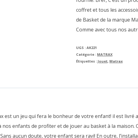
fournie. Bref, C’est un prod
coffret et tous les accesso
de Basket de la marque Mat
Comme avec tous nos autre
UGS :
AK221
Catégorie :
MATRAX
Étiquettes :
Jouet
,
Matrax
st un jeu qui fera le bonheur de votre enfant! il est livré 
 nos enfants de profiter et de jouer au basket à la maison. Cel
 Sans aucun doute, votre enfant sera ravi!
En outre, l’install