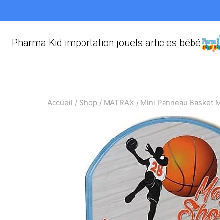
Aller
au
contenu
Pharma Kid importation jouets articles bébé
Accueil
/
Shop
/
MATRAX
/
Mini Panneau Basket M