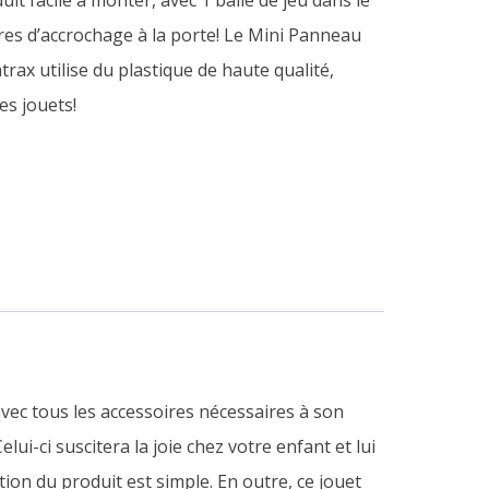
uit facile à monter, avec 1 balle de jeu dans le
ires d’accrochage à la porte! Le Mini Panneau
rax utilise du plastique de haute qualité,
s jouets!
avec tous les accessoires
nécessaires à son
ui-ci suscitera la joie chez votre enfant et lui
ation du produit est simple. En outre, ce jouet