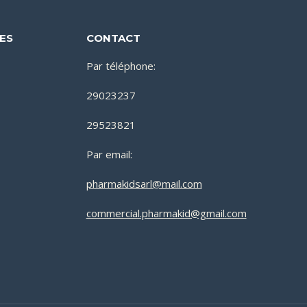
DES
CONTACT
Par téléphone:
29023237
29523821
Par email:
pharmakidsarl@mail.com
commercial.pharmakid@gmail.com