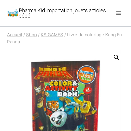
Aller
Pharma Kid importation jouets articles
au
bébé
contenu
Accueil
/
Shop
/
KS GAMES
/
Livre de coloriage Kung Fu
Panda