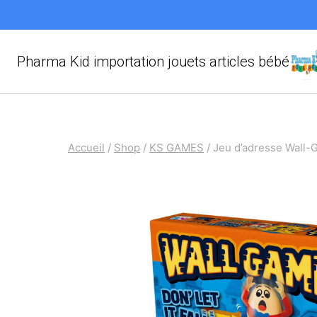
Aller
au
contenu
Pharma Kid importation jouets articles bébé
Accueil
/
Shop
/
KS GAMES
/
Jeu d’adresse Wal