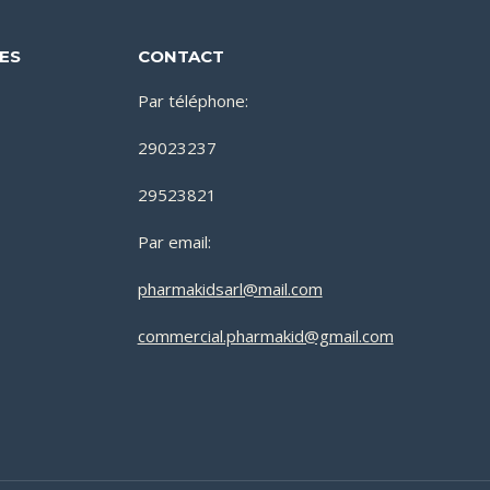
DES
CONTACT
Par téléphone:
29023237
29523821
Par email:
pharmakidsarl@mail.com
commercial.pharmakid@gmail.com