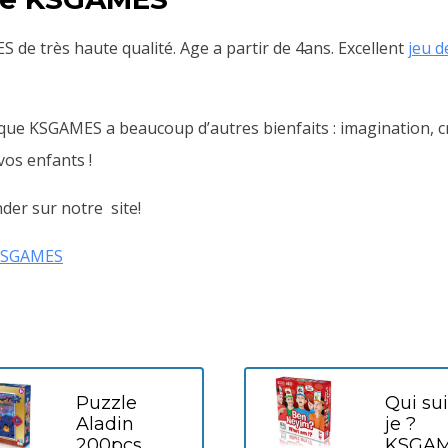
de très haute qualité. Age a partir de 4ans. Excellent
jeu d
rque KSGAMES a beaucoup d’autres bienfaits : imagination, cr
vos enfants !
der sur notre site!
KSGAMES
Puzzle
Qui sui
Aladin
je ?
200pcs
KSGA