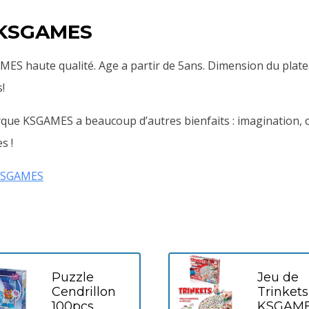
 KSGAMES
 haute qualité. Age a partir de 5ans. Dimension du plate
!
ue KSGAMES a beaucoup d’autres bienfaits : imagination, cré
s !
KSGAMES
Puzzle
Jeu de
Cendrillon
Trinkets
100pcs
KSGAM