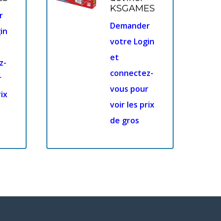
KSGAMES
r
Demander
in
votre Login
et
z-
connectez-
r
vous pour
rix
voir les prix
de gros