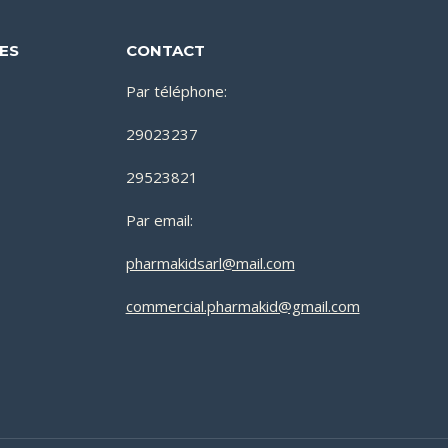
DES
CONTACT
Par téléphone:
29023237
29523821
Par email:
pharmakidsarl@mail.com
commercial.pharmakid@gmail.com