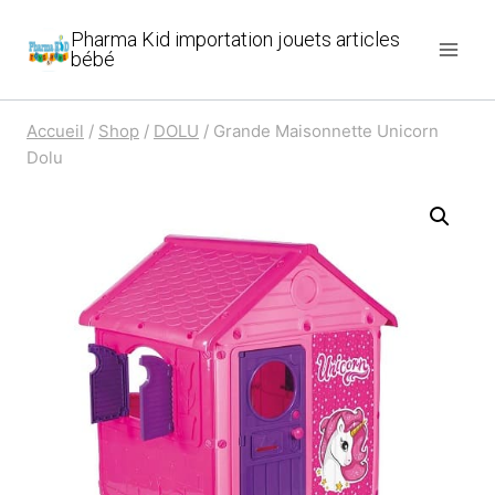
Aller
Pharma Kid importation jouets articles
au
bébé
contenu
Accueil
/
Shop
/
DOLU
/
Grande Maisonnette Unicorn
Dolu