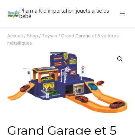
Aller
Pharma Kid importation jouets articles
au
bébé
contenu
Accueil
/
Shop
/
Toysan
/
Grand Garage et 5 voitures
métalliques
Grand Garage et 5