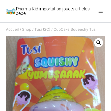
Aller
Pharma Kid importation jouets articles
au
bébé
contenu
Accueil
/
Shop
/
Tusi (2C)
/
CupCake Squeechy Tusi