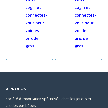
Login et
Login et
connectez-
connectez-
vous pour
vous pour
voir les
voir les
prix de
prix de
gros
gros
A PROPOS
Société d’importation spécialisée dans les jouets et
articles pur bébés