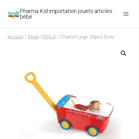
Aller
Pharma Kid importation jouets articles
au
bébé
contenu
Accueil
/
Shop
/
DOLU
/
Chariot Lego 28pcs Dolu