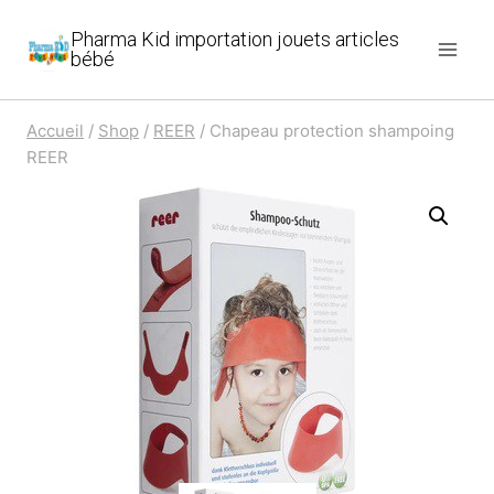
Aller
Pharma Kid importation jouets articles
au
bébé
contenu
Accueil
/
Shop
/
REER
/
Chapeau protection shampoing
REER