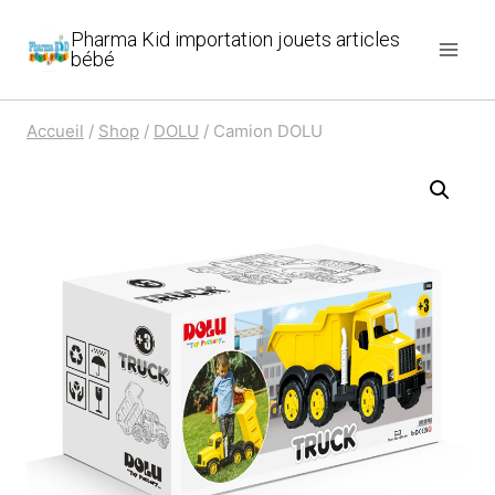
Aller
Pharma Kid importation jouets articles
au
bébé
contenu
Accueil
/
Shop
/
DOLU
/
Camion DOLU