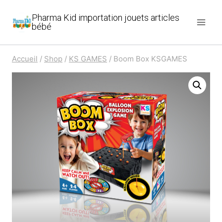
Aller
Pharma Kid importation jouets articles
au
bébé
contenu
Accueil
/
Shop
/
KS GAMES
/
Boom Box KSGAMES